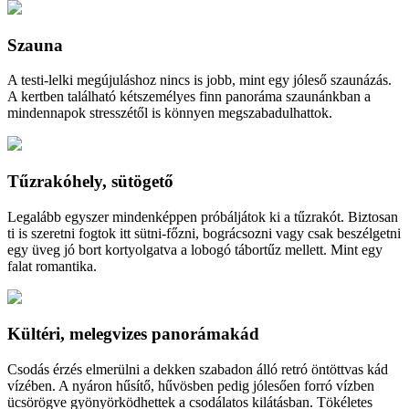
Szauna
A testi-lelki megújuláshoz nincs is jobb, mint egy jóleső szaunázás.
A kertben található kétszemélyes finn panoráma szaunánkban a
mindennapok stresszétől is könnyen megszabadulhattok.
Tűzrakóhely, sütögető
Legalább egyszer mindenképpen próbáljátok ki a tűzrakót. Biztosan
ti is szeretni fogtok itt sütni-főzni, bográcsozni vagy csak beszélgetni
egy üveg jó bort kortyolgatva a lobogó tábortűz mellett. Mint egy
falat romantika.
Kültéri, melegvizes panorámakád
Csodás érzés elmerülni a dekken szabadon álló retró öntöttvas kád
vízében. A nyáron hűsítő, hűvösben pedig jólesően forró vízben
ücsörögve gyönyörködhettek a csodálatos kilátásban. Tökéletes