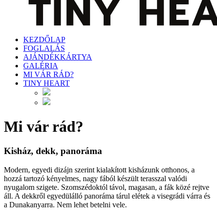
KEZDŐLAP
FOGLALÁS
AJÁNDÉKKÁRTYA
GALÉRIA
MI VÁR RÁD?
TINY HEART
Mi vár rád?
Kisház, dekk, panoráma
Modern, egyedi dizájn szerint kialakított kisházunk otthonos, a
hozzá tartozó kényelmes, nagy fából készült terasszal valódi
nyugalom szigete. Szomszédoktól távol, magasan, a fák közé rejtve
áll. A dekkről egyedülálló panoráma tárul elétek a visegrádi várra és
a Dunakanyarra. Nem lehet betelni vele.