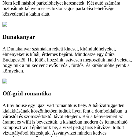
Nem kell máshol parkolóhelyet keresnetek. Két autó számára
biztosítunk kényelmes és biztonságos parkolási lehetőséget
közvetlenül a kabin alatt.
Dunakanyar
A Dunakanyar számtalan rejtett kincset, kirándulóhelyeket,
élményeket is kínál, érdemes bejárni. Mindössze egy órára
Budapesttől. Ha jöttök hozzánk, szívesen megosztjuk majd veletek,
hogy mik a mi kedvenc evős-ivós-, fürdős- és kirándulóhelyeink a
környéken.
Off-grid romantika
A tiny house egy igazi vad-romantikus hely. A hálózatfüggetlen
kialakításának köszönhetően tudtuk ilyen fent a domboldalban, a
várostól és szomszédoktól távol elrejteni. Bár a kényelemért az
áramot és wifit is bevezettük, a kisházban modern és fenntartható
komposzt wc-t építettünk be, a vizet pedig friss kútvízzel töltött
víztartályából biztosítjuk. Ásványvizet minden kedves