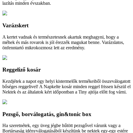
lazítás minden évszakban.
Varázskert
A kertet vadnak és természetesnek akartuk meghagyni, hogy a
méhek és más rovarok is jól érezzék magukat benne. Varázslatos,
önfenntartó mikrokozmosz lett az eredmény.
Reggeliző kosár
Kezdjétek a napot egy helyi kistermelők termékeiből összeválogatott
bőséges reggelivel! A Napkelte kosár minden reggel frissen készül el
Nektek és az általatok kért időpontban a Tiny ajtója előtt fog várni.
Pezsgő, borválogatás, gin&tonic box
Ha szeretnétek, egy üveg jégbe hűtött pezsgővel várunk vagy a
Bortársaság idényválogatásából készítünk be nektek egy-egy estére