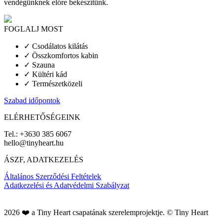
vendégünknek előre bekészítünk.
FOGLALJ MOST
✓ Csodálatos kilátás
✓ Összkomfortos kabin
✓ Szauna
✓ Kültéri kád
✓ Természetközeli
Szabad időpontok
ELÉRHETŐSÉGEINK
Tel.: +3630 385 6067
hello@tinyheart.hu
ÁSZF, ADATKEZELÉS
Általános Szerződési Feltételek
Adatkezelési és Adatvédelmi Szabályzat
2026 ❤️ a Tiny Heart csapatának szerelemprojektje. © Tiny Heart